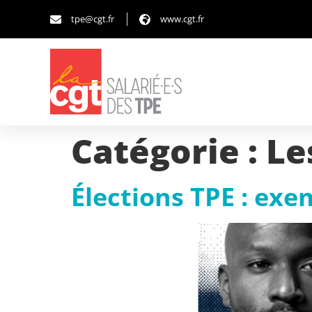
tpe@cgt.fr
www.cgt.fr
Catégorie :
Le
Élections TPE : ex