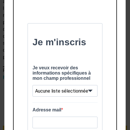
agissement sexiste. L’employeur·se doit prévenir et
lutter contre les violences sexistes ou sexuelles
notamment en application de son obligation de sécurité
physique et morale envers ses salarié·es. Désormais,
dans chaque entreprise où un CSE est mis en place,
des référent·es en matière de lutte contre le harcèlement
sexuel et les agissements sexistes doivent être
désigné·es au sein des instances représentatives du
personnel.
Fiche écrite en collaboration avec NVO Droits >
https://droits.nvo.fr
<
Téléchargez
la fiche