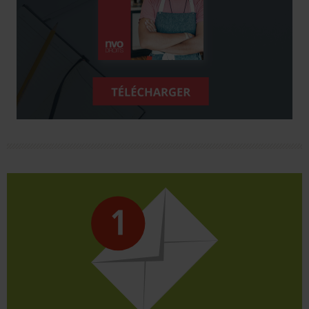
CLIQUEZ ICI
le biais du formulaire en ligne.
900 organisations territoriales ou contactez-nous par
Retrouvez la CGT à côté de chez vous avec plus de