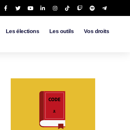
Les élections
Les outils
Vos droits
CLIQUEZ-ICI
des très petites entreprises.
concernant le droit des salariés
toutes les informations
Retrouvez dans cette rubrique