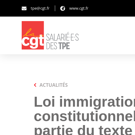
tpe@cgt.fr
www.cgt.fr
ACTUALITÉS
Loi immigration
constitutionne
partie du texte