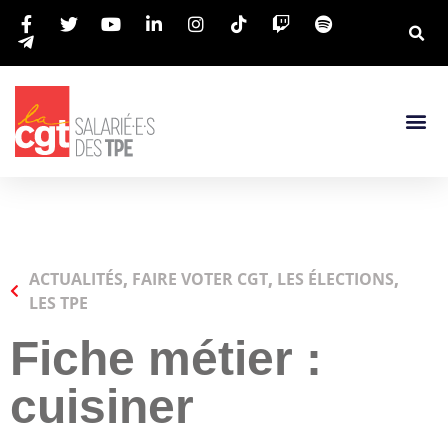
ACTUALITÉS
,
FAIRE VOTER CGT
,
LES ÉLECTIONS
,
LES TPE
Fiche métier :
cuisiner