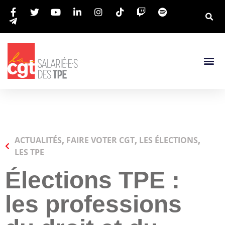
ACTUALITÉS
,
FAIRE VOTER CGT
,
LES ÉLECTIONS
,
LES TPE
Élections TPE :
les professions