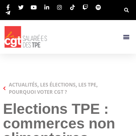
ACTUALITÉS
,
LES ÉLECTIONS
,
LES TPE
,
POURQUOI VOTER CGT ?
Elections TPE :
commerces non